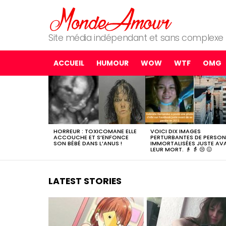
Site média indépendant et sans complexe
ACCUEIL
HUMOUR
WOW
WTF
OMG
MOST
SHARED
STORIES
HORREUR : TOXICOMANE ELLE
VOICI DIX IMAGES
ACCOUCHE ET S’ENFONCE
PERTURBANTES DE PERSO
SON BÉBÉ DANS L’ANUS !
IMMORTALISÉES JUSTE AV
LEUR MORT. 👴 👵 😢 😖
LATEST STORIES