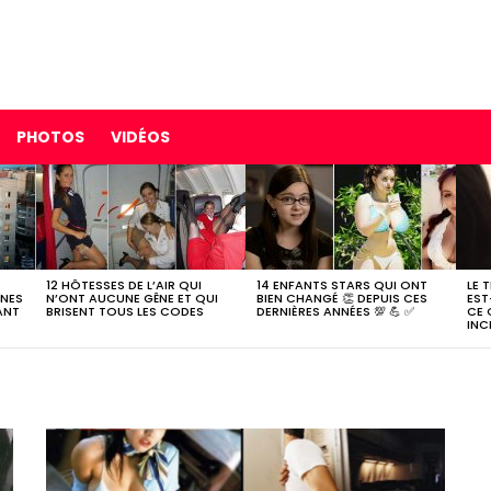
PHOTOS
VIDÉOS
12 HÔTESSES DE L’AIR QUI
14 ENFANTS STARS QUI ONT
LE 
NNES
N’ONT AUCUNE GÊNE ET QUI
BIEN CHANGÉ 👏 DEPUIS CES
EST
ANT
BRISENT TOUS LES CODES
DERNIÈRES ANNÉES 💯 💪 ✅
CE 
INC