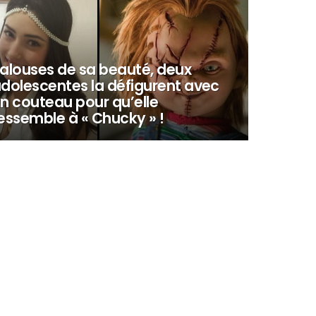
alouses de sa beauté, deux
dolescentes la défigurent avec
n couteau pour qu’elle
essemble à « Chucky » !