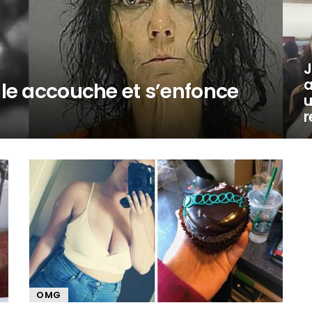
J
a
lle accouche et s’enfonce
u
r
OMG