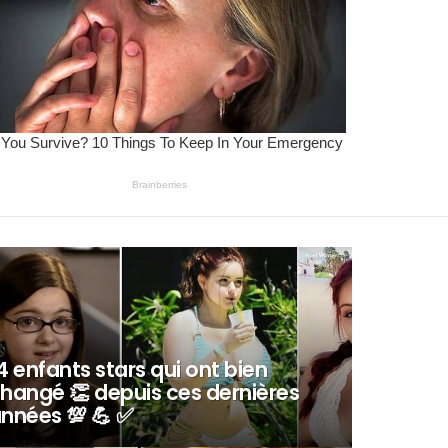
4 enfants stars qui ont bien
hangé 👏 depuis ces dernières
nnées 💯 💪 ✅