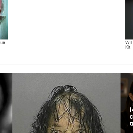
1
c
a