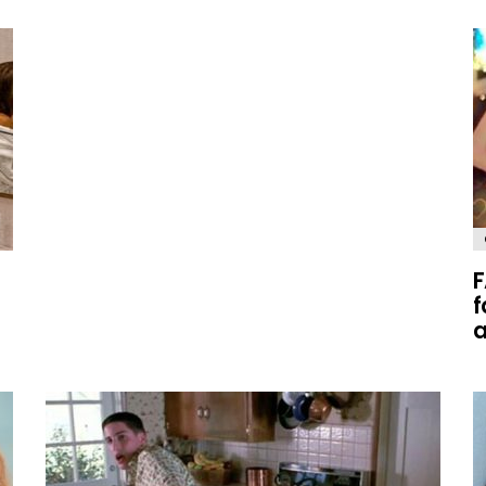
F
f
a