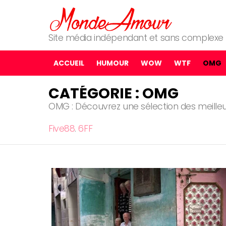
Site média indépendant et sans complexe
ACCUEIL
HUMOUR
WOW
WTF
OMG
CATÉGORIE : OMG
OMG : Découvrez une sélection des meilleu
Five88
.
6FF