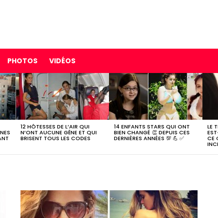
PHOTOS
VIDÉOS
12 HÔTESSES DE L’AIR QUI
14 ENFANTS STARS QUI ONT
LE 
NNES
N’ONT AUCUNE GÊNE ET QUI
BIEN CHANGÉ 👏 DEPUIS CES
EST
ANT
BRISENT TOUS LES CODES
DERNIÈRES ANNÉES 💯 💪 ✅
CE 
INC