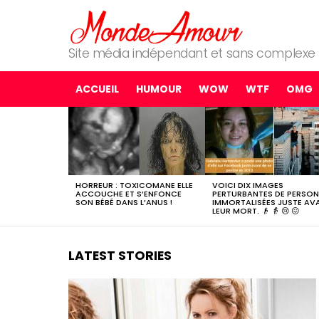
Site média indépendant et sans complexe
ACCUEIL
HUMOUR
WOW
WTF
OMG
MOST
SHARED
STORIES
HORREUR : TOXICOMANE ELLE
VOICI DIX IMAGES
ACCOUCHE ET S’ENFONCE
PERTURBANTES DE PERSO
SON BÉBÉ DANS L’ANUS !
IMMORTALISÉES JUSTE AV
LEUR MORT. 👴 👵 😢 😖
LATEST STORIES