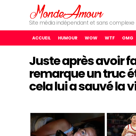
Site média indépendant et sans complexe
ACCUEIL
HUMOUR
WOW
WTF
OMG
Juste après avoir fa
remarque un truc é
cela lui a sauvé la v