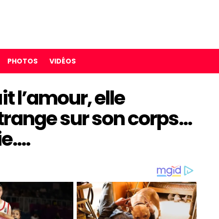
PHOTOS
VIDÉOS
it l’amour, elle
trange sur son corps…
ie….