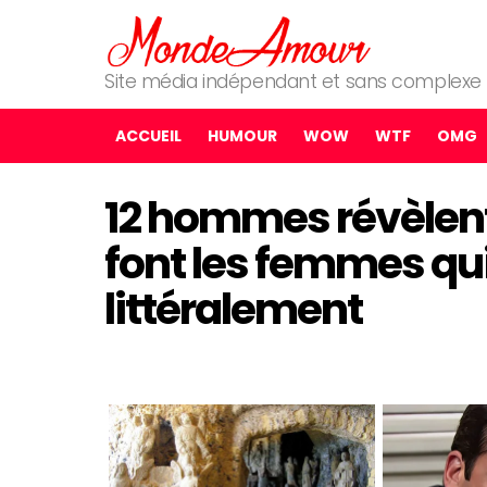
Site média indépendant et sans complexe
ACCUEIL
HUMOUR
WOW
WTF
OMG
12 hommes révèlent 
font les femmes qui
littéralement