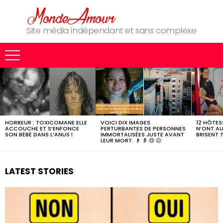
Site média indépendant et sans complexe
MOST
SHARED
STORIES
HORREUR : TOXICOMANE ELLE
VOICI DIX IMAGES
12 HÔTESS
ACCOUCHE ET S’ENFONCE
PERTURBANTES DE PERSONNES
N’ONT AU
SON BÉBÉ DANS L’ANUS !
IMMORTALISÉES JUSTE AVANT
BRISENT 
LEUR MORT. 👴 👵 😢 😖
LATEST STORIES