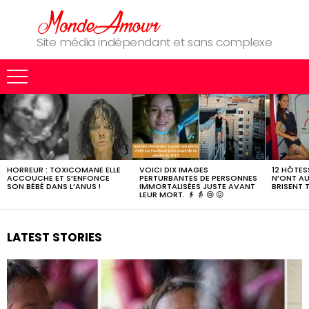
Site média indépendant et sans complexe
MOST
SHARED
STORIES
HORREUR : TOXICOMANE ELLE
VOICI DIX IMAGES
12 HÔTESS
ACCOUCHE ET S’ENFONCE
PERTURBANTES DE PERSONNES
N’ONT AU
SON BÉBÉ DANS L’ANUS !
IMMORTALISÉES JUSTE AVANT
BRISENT 
LEUR MORT. 👴 👵 😢 😖
LATEST STORIES