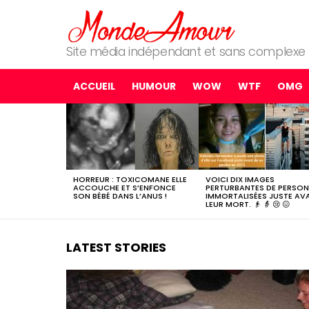
Site média indépendant et sans complexe
ACCUEIL
HUMOUR
WOW
WTF
OMG
MOST
SHARED
STORIES
HORREUR : TOXICOMANE ELLE
VOICI DIX IMAGES
ACCOUCHE ET S’ENFONCE
PERTURBANTES DE PERSO
SON BÉBÉ DANS L’ANUS !
IMMORTALISÉES JUSTE AV
LEUR MORT. 👴 👵 😢 😖
LATEST STORIES