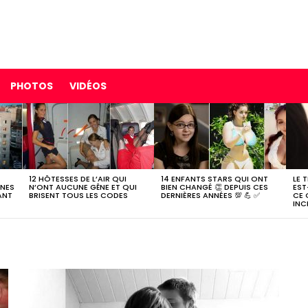
PHOTOS
VIDÉOS
12 HÔTESSES DE L’AIR QUI
14 ENFANTS STARS QUI ONT
LE 
NNES
N’ONT AUCUNE GÊNE ET QUI
BIEN CHANGÉ 👏 DEPUIS CES
EST
ANT
BRISENT TOUS LES CODES
DERNIÈRES ANNÉES 💯 💪 ✅
CE 
INC