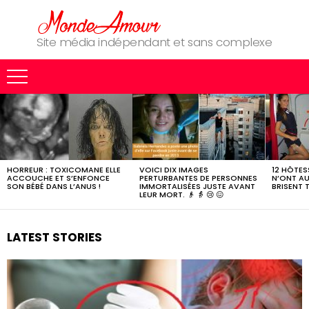
Site média indépendant et sans complexe
MOST
SHARED
STORIES
HORREUR : TOXICOMANE ELLE
VOICI DIX IMAGES
12 HÔTESS
ACCOUCHE ET S’ENFONCE
PERTURBANTES DE PERSONNES
N’ONT AU
SON BÉBÉ DANS L’ANUS !
IMMORTALISÉES JUSTE AVANT
BRISENT 
LEUR MORT. 👴 👵 😢 😖
LATEST STORIES