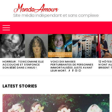
Site média indépendant et sans complexe
MOST
SHARED
STORIES
HORREUR : TOXICOMANE ELLE
VOICI DIX IMAGES
12 HÔTESS
ACCOUCHE ET S’ENFONCE
PERTURBANTES DE PERSONNES
N’ONT AU
SON BÉBÉ DANS L’ANUS !
IMMORTALISÉES JUSTE AVANT
BRISENT 
LEUR MORT. 👴 👵 😢 😖
LATEST STORIES