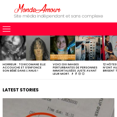
Site média indépendant et sans complexe
MOST
SHARED
STORIES
HORREUR : TOXICOMANE ELLE
VOICI DIX IMAGES
12 HÔTESS
ACCOUCHE ET S’ENFONCE
PERTURBANTES DE PERSONNES
N’ONT AU
SON BÉBÉ DANS L’ANUS !
IMMORTALISÉES JUSTE AVANT
BRISENT 
LEUR MORT. 👴 👵 😢 😖
LATEST STORIES