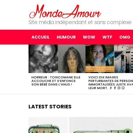
Site média indépendant et sans complexe
ACCUEIL
HUMOUR
WOW
WTF
OMG
MOST
SHARED
STORIES
HORREUR : TOXICOMANE ELLE
VOICI DIX IMAGES
ACCOUCHE ET S’ENFONCE
PERTURBANTES DE PERSO
SON BÉBÉ DANS L’ANUS !
IMMORTALISÉES JUSTE AV
LEUR MORT. 👴 👵 😢 😖
LATEST STORIES