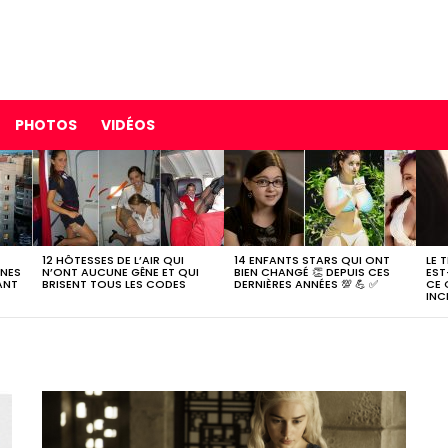
PHOTOS
VIDÉOS
12 HÔTESSES DE L’AIR QUI
14 ENFANTS STARS QUI ONT
LE 
NNES
N’ONT AUCUNE GÊNE ET QUI
BIEN CHANGÉ 👏 DEPUIS CES
EST
ANT
BRISENT TOUS LES CODES
DERNIÈRES ANNÉES 💯 💪 ✅
CE 
INC