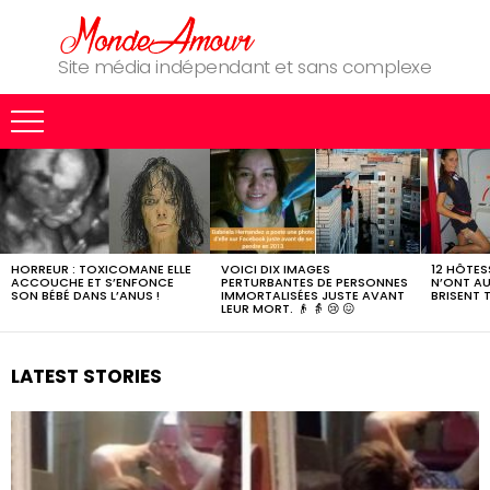
Site média indépendant et sans complexe
MOST
SHARED
STORIES
HORREUR : TOXICOMANE ELLE
VOICI DIX IMAGES
12 HÔTESS
ACCOUCHE ET S’ENFONCE
PERTURBANTES DE PERSONNES
N’ONT AU
SON BÉBÉ DANS L’ANUS !
IMMORTALISÉES JUSTE AVANT
BRISENT 
LEUR MORT. 👴 👵 😢 😖
LATEST STORIES