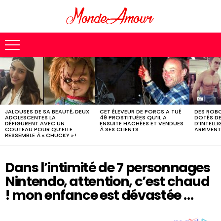
MOST
SHARED
STORIES
JALOUSES DE SA BEAUTÉ, DEUX
CET ÉLEVEUR DE PORCS A TUÉ
DES ROB
ADOLESCENTES LA
49 PROSTITUÉES QU’IL A
DOTÉS DE
DÉFIGURENT AVEC UN
ENSUITE HACHÉES ET VENDUES
D’INTELLI
COUTEAU POUR QU’ELLE
À SES CLIENTS
ARRIVENT
RESSEMBLE À « CHUCKY » !
Dans l’intimité de 7 personnages
Nintendo, attention, c’est chaud
! mon enfance est dévastée …