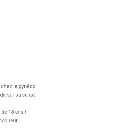
 chez le gynéco.
dit sur sa santé.
e de 18 ans !
 moqueur.