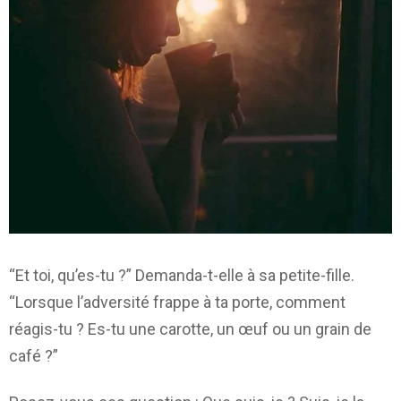
“Et toi, qu’es-tu ?” Demanda-t-elle à sa petite-fille.
“Lorsque l’adversité frappe à ta porte, comment
réagis-tu ? Es-tu une carotte, un œuf ou un grain de
café ?”