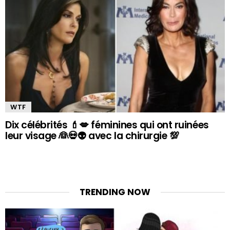
WTF
Dix célébrités 💄💋 féminines qui ont ruinées
leur visage 👰💀👽 avec la chirurgie 💯
TRENDING NOW