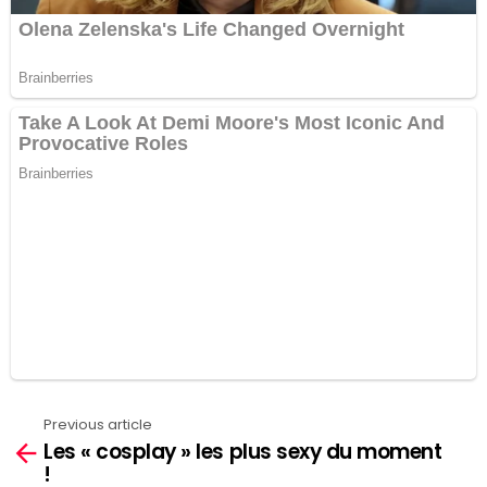
Previous article
See
Les « cosplay » les plus sexy du moment
more
!