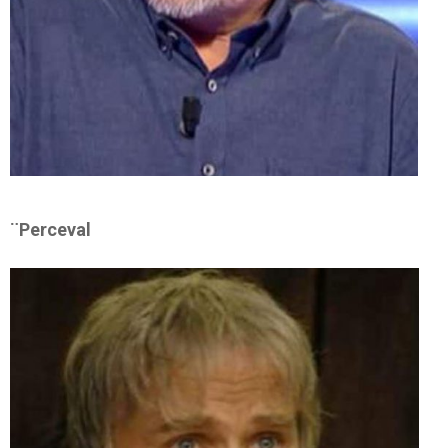
¨Perceval