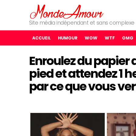
Site média indépendant et sans complexe
ACCUEIL
HUMOUR
WOW
WTF
OMG
Enroulez du papier 
pied et attendez 1 h
par ce que vous ver