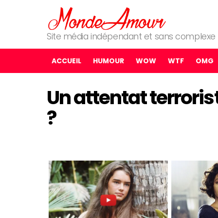
Site média indépendant et sans complexe
ACCUEIL
HUMOUR
WOW
WTF
OMG
Un attentat terroris
?