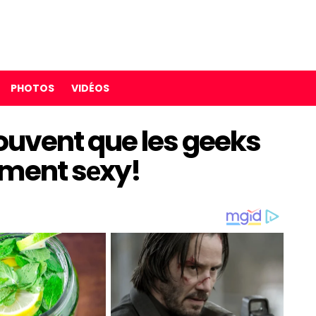
PHOTOS
VIDÉOS
rouvent que les geeks
ement sеxy!