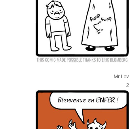
Mr Lov
2