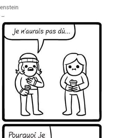
enstein
 –