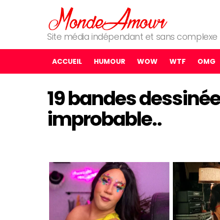
Site média indépendant et sans complexe
ACCUEIL
HUMOUR
WOW
WTF
OMG
19 bandes dessinée
improbable..