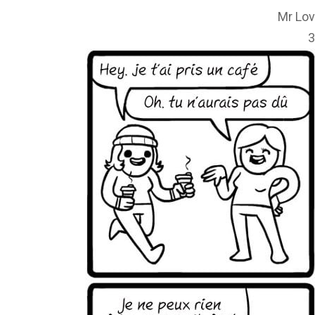
Mr Lov
3