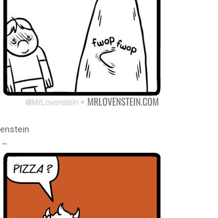
enstein
 –